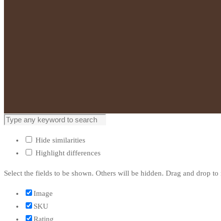
Hide similarities
Highlight differences
Select the fields to be shown. Others will be hidden. Drag and drop to 
Image
SKU
Rating