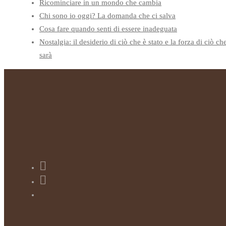
Ricominciare in un mondo che cambia
Chi sono io oggi? La domanda che ci salva
Cosa fare quando senti di essere inadeguata
Nostalgia: il desiderio di ciò che è stato e la forza di ciò ch
sarà