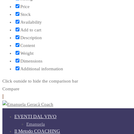
Price
Stock
Availability
Add to cart
Description
Content
Weight
Dimensions
Additional information
Click outside to hide the comparison bar
Compare
EVENTI DAL VIVO
Emanuela
Il Metodo COACHING