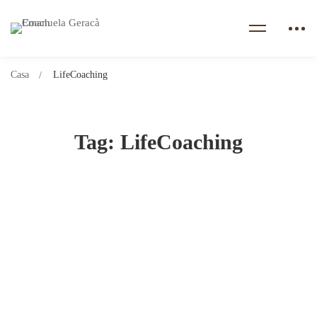
Casa
LifeCoaching
Tag: LifeCoaching
Il primo passo verso il cambiamento?
Agosto 24, 2024