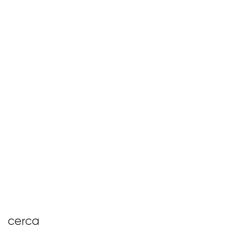
Assertività o aggressività?
Dicembre 9, 2024
cerca