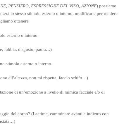
NE, PENSIERO, ESPRESSIONE DEL VISO, AZIONE
) possiamo
iterà lo stesso stimolo esterno o interno, modificarle per rendere
ogliamo ottenere
lo esterno o interno.
, rabbia, disgusto, paura…)
o stimolo esterno o interno.
no all’altezza, non mi rispetta, faccio schifo…)
ne di un’emozione a livello di mimica facciale e/o di
ggio del corpo? (Lacrime, camminare avanti e indietro con
gustata…)