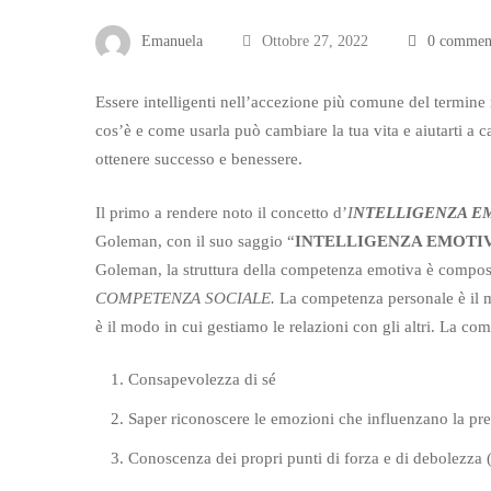
Emanuela
Ottobre 27, 2022
0 commen
Essere intelligenti nell’accezione più comune del termine
cos’è e come usarla può cambiare la tua vita e aiutarti a c
ottenere successo e benessere.
Il primo a rendere noto il concetto d’
I
NTELLIGENZA E
Goleman, con il suo saggio “
INTELLIGENZA EMOTI
Goleman, la struttura della competenza emotiva è compo
COMPETENZA SOCIALE.
La competenza personale è il m
è il modo in cui gestiamo le relazioni con gli altri. La co
Consapevolezza di sé
Saper riconoscere le emozioni che influenzano la pr
Conoscenza dei propri punti di forza e di debolezza (a