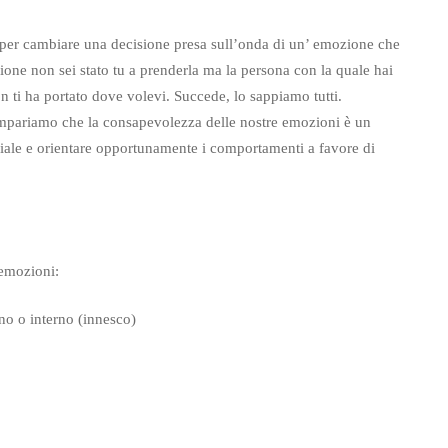
si per cambiare una decisione presa sull’onda di un’ emozione che
one non sei stato tu a prenderla ma la persona con la quale hai
on ti ha portato dove volevi. Succede, lo sappiamo tutti.
impariamo che la consapevolezza delle nostre emozioni è un
ciale e orientare opportunamente i comportamenti a favore di
 emozioni:
no o interno (innesco)