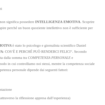
ti
 non significa possedere
INTELLIGENZA
EMOTIVA
. Scoprire
apire perché un buon quoziente intellettivo non è sufficiente per
MOTIVA
è stato lo psicologo e giornalista scientifico Daniel
VA
: COS’È E PERCHÉ PUÒ RENDERCI FELICI“. Secondo
sta dalla somma tra
COMPETENZA PERSONALE
e
odo in cui controlliamo noi stessi, mentre la competenza sociale
mpetenza personale dipende dai seguenti fattori:
estazione
ttraverso la riflessione appresa dall’esperienza)